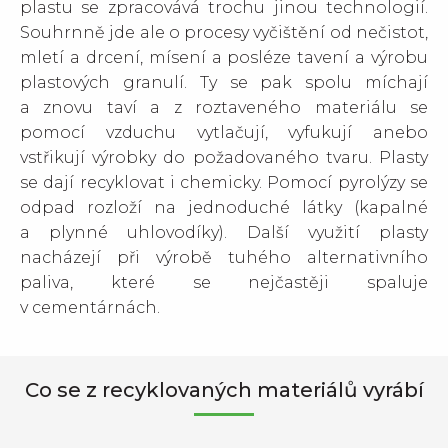
plastu se zpracovává trochu jinou technologií.
Souhrnně jde ale o procesy vyčištění od nečistot,
mletí a drcení, mísení a posléze tavení a výrobu
plastových granulí. Ty se pak spolu míchají
a znovu taví a z roztaveného materiálu se
pomocí vzduchu vytlačují, vyfukují anebo
vstřikují výrobky do požadovaného tvaru. Plasty
se dají recyklovat i chemicky. Pomocí pyrolýzy se
odpad rozloží na jednoduché látky (kapalné
a plynné uhlovodíky). Další využití plasty
nacházejí při výrobě tuhého alternativního
paliva, které se nejčastěji spaluje
v cementárnách.
Co se z recyklovaných materiálů vyrábí