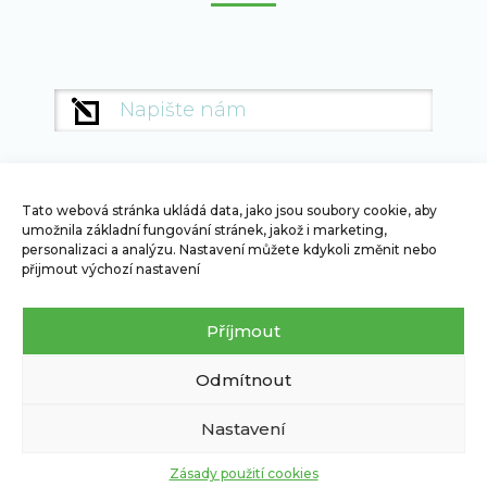
Jméno
Jmén
a
a
příjmení
příjm
Tato webová stránka ukládá data, jako jsou soubory cookie, aby
umožnila základní fungování stránek, jakož i marketing,
personalizaci a analýzu. Nastavení můžete kdykoli změnit nebo
PRO OBČANY
PRO FIRMY
přijmout výchozí nastavení
Příjmout
PRO OBCE
PRO ŠKOLY
O NÁS
Odmítnout
Nastavení
© 2026 RESPONO a.s. - Všechna práva
vyhrazena |
Tvorba webových stránek Brno
Zásady použití cookies