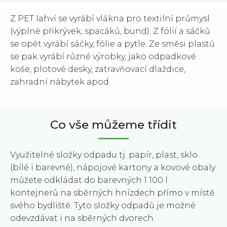
Z PET lahví se vyrábí vlákna pro textilní průmysl
(výplně přikrývek, spacáků, bund). Z fólií a sáčků
se opět vyrábí sáčky, fólie a pytle. Ze směsi plastů
se pak vyrábí různé výrobky, jako odpadkové
koše, plotové desky, zatravňovací dlaždice,
zahradní nábytek apod.
Co vše můžeme třídit
Využitelné složky odpadu tj. papír, plast, sklo
(bílé i barevné), nápojové kartony a kovové obaly
můžete odkládat do barevných 1 100 l
kontejnerů na sběrných hnízdech přímo v místě
svého bydliště. Tyto složky odpadů je možné
odevzdávat i na sběrných dvorech.