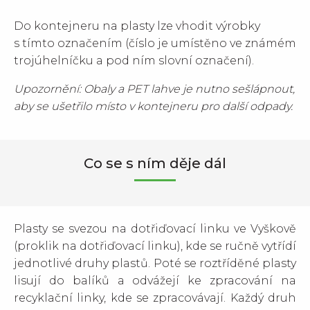
Do kontejneru na plasty lze vhodit výrobky
s tímto označením (číslo je umístěno ve známém
trojúhelníčku a pod ním slovní označení).
Upozornění: Obaly a PET lahve je nutno sešlápnout,
aby se ušetřilo místo v kontejneru pro další odpady.
Co se s ním děje dál
Plasty se svezou na dotřiďovací linku ve Vyškově
(proklik na dotřiďovací linku), kde se ručně vytřídí
jednotlivé druhy plastů. Poté se roztříděné plasty
lisují do balíků a odvážejí ke zpracování na
recyklační linky, kde se zpracovávají. Každý druh