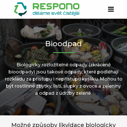
Bioodpad
Biologicky rozložitelné odpady (zkráceně
bioodpady) jsou takové odpady, které podléhají
rozkladu za přístupu i nepřístupu kyslíku. Mohou to
být rostlinné zbytky, listí, slupky z ovoce a zeleniny
a odpad z údržby zeleně.
Možné způsoby likvidace biologicky