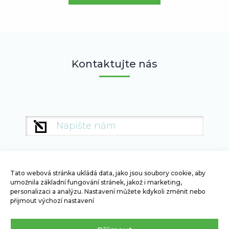
Kontaktujte nás
Jméno
Jmén
a
a
příjmení
příjm
Tato webová stránka ukládá data, jako jsou soubory cookie, aby
umožnila základní fungování stránek, jakož i marketing,
personalizaci a analýzu. Nastavení můžete kdykoli změnit nebo
PRO OBČANY
PRO FIRMY
přijmout výchozí nastavení