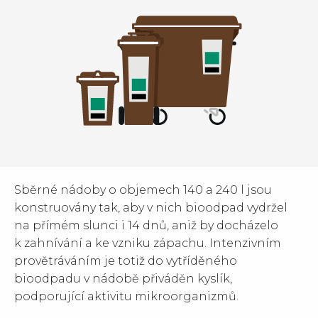
Sběrné nádoby o objemech 140 a 240 l jsou
konstruovány tak, aby v nich bioodpad vydržel
na přímém slunci i 14 dnů, aniž by docházelo
k zahnívání a ke vzniku zápachu. Intenzivním
provětráváním je totiž do vytříděného
bioodpadu v nádobě přiváděn kyslík,
podporující aktivitu mikroorganizmů.