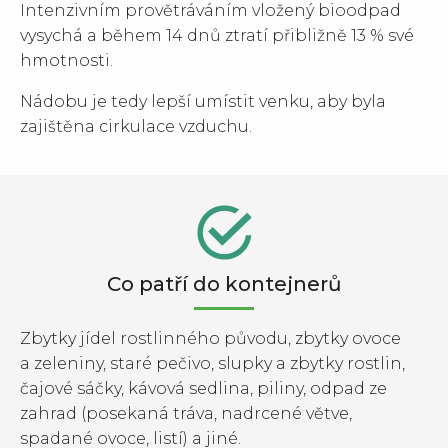
Intenzivním provětráváním vložený bioodpad
vysychá a během 14 dnů ztratí přibližně 13 % své
hmotnosti.
Nádobu je tedy lepší umístit venku, aby byla
zajištěna cirkulace vzduchu.
Co patří do kontejnerů
Zbytky jídel rostlinného původu, zbytky ovoce
a zeleniny, staré pečivo, slupky a zbytky rostlin,
čajové sáčky, kávová sedlina, piliny, odpad ze
zahrad (posekaná tráva, nadrcené větve,
spadané ovoce, listí) a jiné.